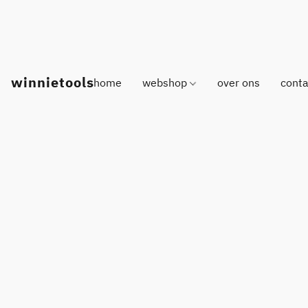
winnietools
home
webshop
over ons
conta