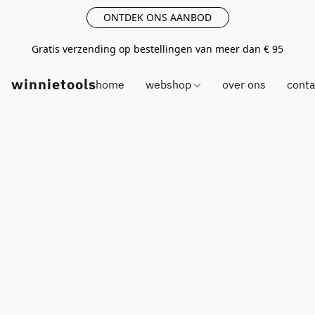
ONTDEK ONS AANBOD
Gratis verzending op bestellingen van meer dan € 95
winnietools
home
webshop
over ons
conta