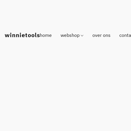
winnietools
home
webshop
over ons
conta