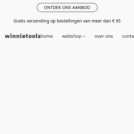
ONTDEK ONS AANBOD
Gratis verzending op bestellingen van meer dan € 95
winnietools
home
webshop
over ons
conta