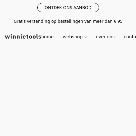
ONTDEK ONS AANBOD
Gratis verzending op bestellingen van meer dan € 95
winnietools
home
webshop
over ons
conta