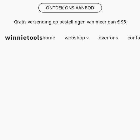
ONTDEK ONS AANBOD
Gratis verzending op bestellingen van meer dan € 95
winnietools
home
webshop
over ons
conta