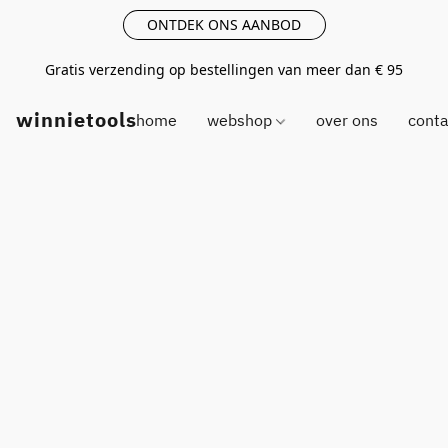
ONTDEK ONS AANBOD
Gratis verzending op bestellingen van meer dan € 95
winnietools
home
webshop
over ons
conta